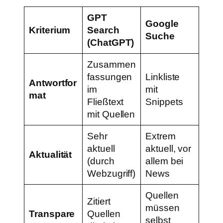
GPT
Google
Kriterium
Search
Suche
(ChatGPT)
Zusammen
fassungen
Linkliste
Antwortfor
im
mit
mat
Fließtext
Snippets
mit Quellen
Sehr
Extrem
aktuell
aktuell, vor
Aktualität
(durch
allem bei
Webzugriff)
News
Quellen
Zitiert
müssen
Transpare
Quellen
selbst