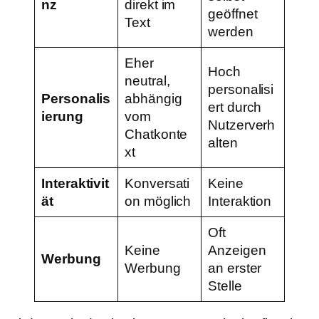
nz
direkt im
geöffnet
Text
werden
Eher
Hoch
neutral,
personalisi
Personalis
abhängig
ert durch
ierung
vom
Nutzerverh
Chatkonte
alten
xt
Interaktivit
Konversati
Keine
ät
on möglich
Interaktion
Oft
Keine
Anzeigen
Werbung
Werbung
an erster
Stelle